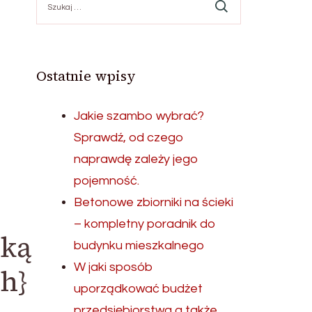
Ostatnie wpisy
Jakie szambo wybrać?
Sprawdź, od czego
naprawdę zależy jego
pojemność.
Betonowe zbiorniki na ścieki
– kompletny poradnik do
ską
budynku mieszkalnego
W jaki sposób
ch}
uporządkować budżet
przedsiębiorstwa a także