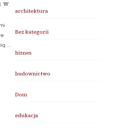
u w
architektura
mi
Bez kategorii
re
ią. …
biznes
budownictwo
Dom
edukacja