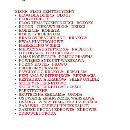
BLOG
BLOG DENTYSTYCZNY
BLOG DLA DZIECI
BLOGI
BLOG KOBIETY
BLOG TEMATYCZNY DZIECI
BOTOKS
BOTOX
CIEKAWY BLOG
DZIECI
KOBIECIE
KOBIETA
KOBIETY KOBIETOM
KRAKOW RESTAURANT
KRAKÓW
KWAS HIALURONOWY
MARKETING W SIECI
MEDYCYNA ESTETYCZNA
NA BLOGU
O BLOGACH
O KOBIETACH
O NAS KOBIETACH
POMOC PRAWNA
POWIĘKSZANIE UST WARSZAWA
POZNŃ HOTEL
PRAWO
PROBLEMY PRAWNE
PSYCHOLOG KRAKÓW
REKALAM
REKLAMA W INTERNECIE
REKREACJA
RESTAURACJA KRAKÓW
SKLEP ONLINE
SKLEPY INTERNETOWE
SKLEPY INTERNETOWE CZEŚCI
ELEKTRYCZNE
SKUTECZNA REKLAMA
URODA
USUWANIE ZMARSZCZEK WARSZAWA
USŁUGI
WPISY TEMATYKA DZIECIĘCA
ZABAWKI
ZABIEGI UPIEKSZAJACE
ZABIEGI URODA I ZDROWIE
ZDROWIE
ZDROWIE I URODA