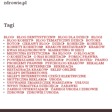
zdrowie.pl
Tagi
BLOG
BLOG DENTYSTYCZNY
BLOG DLA DZIECI
BLOGI
BLOG KOBIETY
BLOG TEMATYCZNY DZIECI
BOTOKS
BOTOX
CIEKAWY BLOG
DZIECI
KOBIECIE
KOBIETA
KOBIETY KOBIETOM
KRAKOW RESTAURANT
KRAKÓW
KWAS HIALURONOWY
MARKETING W SIECI
MEDYCYNA ESTETYCZNA
NA BLOGU
O BLOGACH
O KOBIETACH
O NAS KOBIETACH
POMOC PRAWNA
POWIĘKSZANIE UST WARSZAWA
POZNŃ HOTEL
PRAWO
PROBLEMY PRAWNE
PSYCHOLOG KRAKÓW
REKALAM
REKLAMA W INTERNECIE
REKREACJA
RESTAURACJA KRAKÓW
SKLEP ONLINE
SKLEPY INTERNETOWE
SKLEPY INTERNETOWE CZEŚCI ELEKTRYCZNE
SKUTECZNA REKLAMA
URODA
USUWANIE ZMARSZCZEK WARSZAWA
USŁUGI
WPISY TEMATYKA DZIECIĘCA
ZABAWKI
ZABIEGI UPIEKSZAJACE
ZABIEGI URODA I ZDROWIE
ZDROWIE
ZDROWIE I URODA