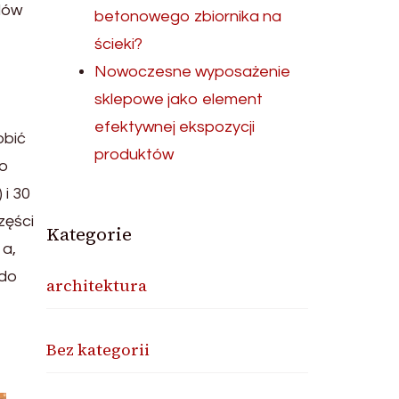
dów
betonowego zbiornika na
ścieki?
Nowoczesne wyposażenie
sklepowe jako element
efektywnej ekspozycji
obić
produktów
Po
 i 30
zęści
Kategorie
a,
 do
architektura
Bez kategorii