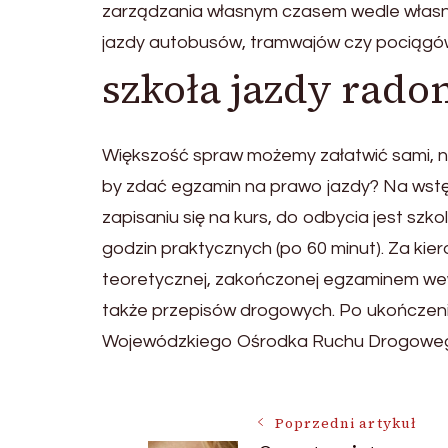
zarządzania własnym czasem wedle własn
jazdy autobusów, tramwajów czy pociągów.
szkoła jazdy rado
Większość spraw możemy załatwić sami, nie
by zdać egzamin na prawo jazdy? Na wstęp
zapisaniu się na kurs, do odbycia jest szk
godzin praktycznych (po 60 minut). Za kie
teoretycznej, zakończonej egzaminem w
także przepisów drogowych. Po ukończeni
Wojewódzkiego Ośrodka Ruchu Drogowe
Nawigacja
Poprzedni artykuł