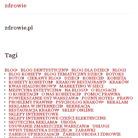
zdrowie
zdrowie.pl
Tagi
BLOG
BLOG DENTYSTYCZNY
BLOG DLA DZIECI
BLOGI
BLOG KOBIETY
BLOG TEMATYCZNY DZIECI
BOTOKS
BOTOX
CIEKAWY BLOG
DZIECI
KOBIECIE
KOBIETA
KOBIETY KOBIETOM
KRAKOW RESTAURANT
KRAKÓW
KWAS HIALURONOWY
MARKETING W SIECI
MEDYCYNA ESTETYCZNA
NA BLOGU
O BLOGACH
O KOBIETACH
O NAS KOBIETACH
POMOC PRAWNA
POWIĘKSZANIE UST WARSZAWA
POZNŃ HOTEL
PRAWO
PROBLEMY PRAWNE
PSYCHOLOG KRAKÓW
REKALAM
REKLAMA W INTERNECIE
REKREACJA
RESTAURACJA KRAKÓW
SKLEP ONLINE
SKLEPY INTERNETOWE
SKLEPY INTERNETOWE CZEŚCI ELEKTRYCZNE
SKUTECZNA REKLAMA
URODA
USUWANIE ZMARSZCZEK WARSZAWA
USŁUGI
WPISY TEMATYKA DZIECIĘCA
ZABAWKI
ZABIEGI UPIEKSZAJACE
ZABIEGI URODA I ZDROWIE