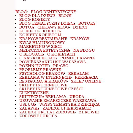
BLOG
BLOG DENTYSTYCZNY
BLOG DLA DZIECI
BLOGI
BLOG KOBIETY
BLOG TEMATYCZNY DZIECI
BOTOKS
BOTOX
CIEKAWY BLOG
DZIECI
KOBIECIE
KOBIETA
KOBIETY KOBIETOM
KRAKOW RESTAURANT
KRAKÓW
KWAS HIALURONOWY
MARKETING W SIECI
MEDYCYNA ESTETYCZNA
NA BLOGU
O BLOGACH
O KOBIETACH
O NAS KOBIETACH
POMOC PRAWNA
POWIĘKSZANIE UST WARSZAWA
POZNŃ HOTEL
PRAWO
PROBLEMY PRAWNE
PSYCHOLOG KRAKÓW
REKALAM
REKLAMA W INTERNECIE
REKREACJA
RESTAURACJA KRAKÓW
SKLEP ONLINE
SKLEPY INTERNETOWE
SKLEPY INTERNETOWE CZEŚCI
ELEKTRYCZNE
SKUTECZNA REKLAMA
URODA
USUWANIE ZMARSZCZEK WARSZAWA
USŁUGI
WPISY TEMATYKA DZIECIĘCA
ZABAWKI
ZABIEGI UPIEKSZAJACE
ZABIEGI URODA I ZDROWIE
ZDROWIE
ZDROWIE I URODA