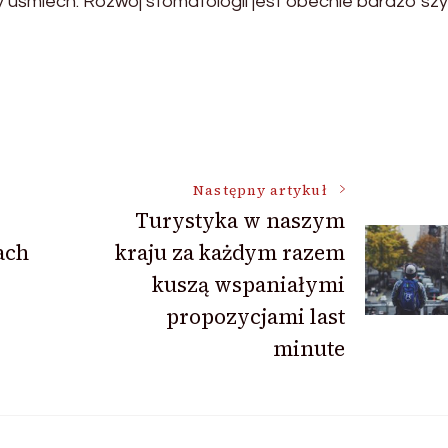
 uśmiech. Rozwój stomatologii jest obecnie bardzo szy
Następny artykuł
Turystyka w naszym
ach
kraju za każdym razem
kuszą wspaniałymi
propozycjami last
minute