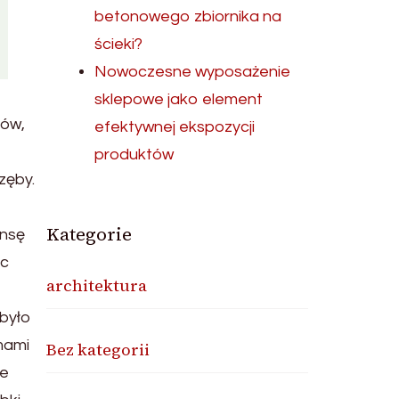
betonowego zbiornika na
ścieki?
Nowoczesne wyposażenie
sklepowe jako element
mów,
efektywnej ekspozycji
t
produktów
zęby.
Kategorie
ansę
ęc
architektura
 było
mami
Bez kategorii
ie