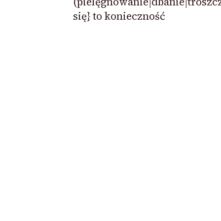
(pielęgnowanie|dbanie|troszc
się} to konieczność