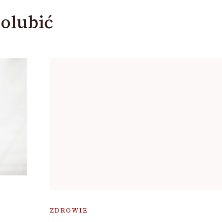
olubić
ZDROWIE
w