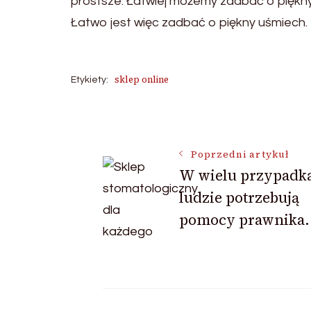
prostsze. Łatwiej możemy zadbać o piękny
Łatwo jest więc zadbać o piękny uśmiech.
sklep online
Etykiety:
Nawigacja
Poprzedni artykuł
W wielu przypadk
wpisu
ludzie potrzebują
pomocy prawnika.