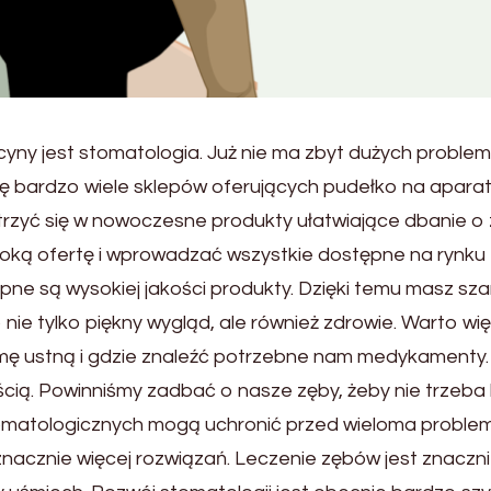
ycyny jest stomatologia. Już nie ma zbyt dużych proble
ię bardzo wiele sklepów oferujących pudełko na apara
rzyć się w nowoczesne produkty ułatwiające dbanie o 
roką ofertę i wprowadzać wszystkie dostępne na rynku
pne są wysokiej jakości produkty. Dzięki temu masz sz
nie tylko piękny wygląd, ale również zdrowie. Warto wi
mę ustną i gdzie znaleźć potrzebne nam medykamenty.
ią. Powinniśmy zadbać o nasze zęby, żeby nie trzeba
stomatologicznych mogą uchronić przed wieloma proble
znacznie więcej rozwiązań. Leczenie zębów jest znaczn