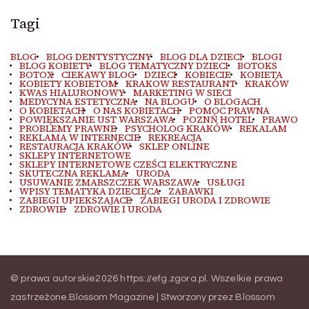
Tagi
BLOG
BLOG DENTYSTYCZNY
BLOG DLA DZIECI
BLOGI
BLOG KOBIETY
BLOG TEMATYCZNY DZIECI
BOTOKS
BOTOX
CIEKAWY BLOG
DZIECI
KOBIECIE
KOBIETA
KOBIETY KOBIETOM
KRAKOW RESTAURANT
KRAKÓW
KWAS HIALURONOWY
MARKETING W SIECI
MEDYCYNA ESTETYCZNA
NA BLOGU
O BLOGACH
O KOBIETACH
O NAS KOBIETACH
POMOC PRAWNA
POWIĘKSZANIE UST WARSZAWA
POZNŃ HOTEL
PRAWO
PROBLEMY PRAWNE
PSYCHOLOG KRAKÓW
REKALAM
REKLAMA W INTERNECIE
REKREACJA
RESTAURACJA KRAKÓW
SKLEP ONLINE
SKLEPY INTERNETOWE
SKLEPY INTERNETOWE CZEŚCI ELEKTRYCZNE
SKUTECZNA REKLAMA
URODA
USUWANIE ZMARSZCZEK WARSZAWA
USŁUGI
WPISY TEMATYKA DZIECIĘCA
ZABAWKI
ZABIEGI UPIEKSZAJACE
ZABIEGI URODA I ZDROWIE
ZDROWIE
ZDROWIE I URODA
© prawa autorskie2026
https://efg.zgora.pl
. Wszelkie prawa
zastrzeżone.
Blossom Magazine | Stworzony przez
Blossom