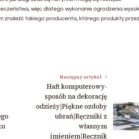
zpieczeństwa, więc dlatego wykonanie ogrodzenia wysok
tem znaleźć takiego producenta, którego produkty przez
Następny artykuł
Haft komputerowy-
sposób na dekorację
odzieży|Piękne ozdoby
ego
ubrań|Ręczniki z
ku
własnym
imieniem|Ręcznik