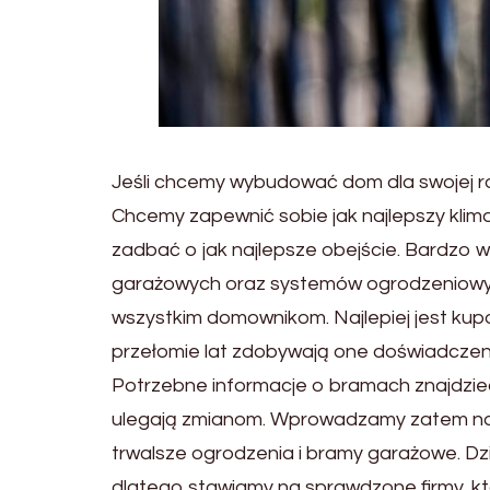
Jeśli chcemy wybudować dom dla swojej r
Chcemy zapewnić sobie jak najlepszy klim
zadbać o jak najlepsze obejście. Bardzo 
garażowych oraz systemów ogrodzeniowy
wszystkim domownikom. Najlepiej jest kup
przełomie lat zdobywają one doświadczeni
Potrzebne informacje o bramach znajdzieci
ulegają zmianom. Wprowadzamy zatem now
trwalsze ogrodzenia i bramy garażowe. Dzi
dlatego stawiamy na sprawdzone firmy, któr