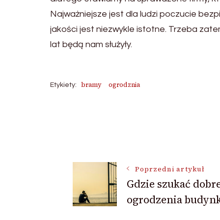
Najważniejsze jest dla ludzi poczucie be
jakości jest niezwykle istotne. Trzeba za
lat będą nam służyły.
bramy
ogrodznia
Etykiety:
Nawigacja
wpisu
Poprzedni artykuł
Gdzie szukać dobr
ogrodzenia budyn