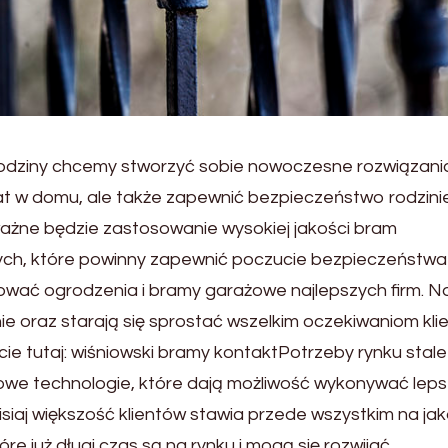
odziny chcemy stworzyć sobie nowoczesne rozwiązani
at w domu, ale także zapewnić bezpieczeństwo rodzinie
ważne będzie zastosowanie wysokiej jakości bram
ch, które powinny zapewnić poczucie bezpieczeństwa
ować ogrodzenia i bramy garażowe najlepszych firm. N
e oraz starają się sprostać wszelkim oczekiwaniom kli
e tutaj: wiśniowski bramy kontaktPotrzeby rynku stale
e technologie, które dają możliwość wykonywać lepsz
siaj większość klientów stawia przede wszystkim na jak
e już długi czas są na rynku i mogą się rozwijać.