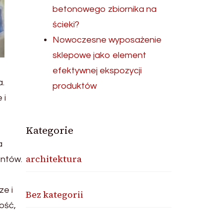
betonowego zbiornika na
ścieki?
Nowoczesne wyposażenie
sklepowe jako element
efektywnej ekspozycji
a.
produktów
 i
Kategorie
a
architektura
entów.
e i
Bez kategorii
ość,