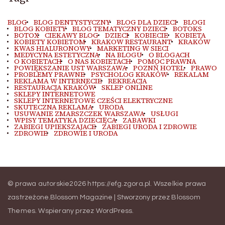
BLOG
BLOG DENTYSTYCZNY
BLOG DLA DZIECI
BLOGI
BLOG KOBIETY
BLOG TEMATYCZNY DZIECI
BOTOKS
BOTOX
CIEKAWY BLOG
DZIECI
KOBIECIE
KOBIETA
KOBIETY KOBIETOM
KRAKOW RESTAURANT
KRAKÓW
KWAS HIALURONOWY
MARKETING W SIECI
MEDYCYNA ESTETYCZNA
NA BLOGU
O BLOGACH
O KOBIETACH
O NAS KOBIETACH
POMOC PRAWNA
POWIĘKSZANIE UST WARSZAWA
POZNŃ HOTEL
PRAWO
PROBLEMY PRAWNE
PSYCHOLOG KRAKÓW
REKALAM
REKLAMA W INTERNECIE
REKREACJA
RESTAURACJA KRAKÓW
SKLEP ONLINE
SKLEPY INTERNETOWE
SKLEPY INTERNETOWE CZEŚCI ELEKTRYCZNE
SKUTECZNA REKLAMA
URODA
USUWANIE ZMARSZCZEK WARSZAWA
USŁUGI
WPISY TEMATYKA DZIECIĘCA
ZABAWKI
ZABIEGI UPIEKSZAJACE
ZABIEGI URODA I ZDROWIE
ZDROWIE
ZDROWIE I URODA
© prawa autorskie2026
https://efg.zgora.pl
. Wszelkie prawa
zastrzeżone.
Blossom Magazine | Stworzony przez
Blossom
Themes
.
Wspierany przez
WordPress
.