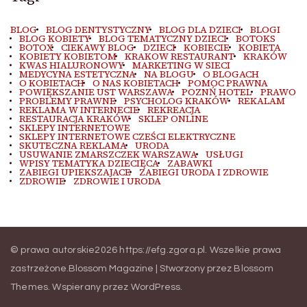
BLOG
BLOG DENTYSTYCZNY
BLOG DLA DZIECI
BLOGI
BLOG KOBIETY
BLOG TEMATYCZNY DZIECI
BOTOKS
BOTOX
CIEKAWY BLOG
DZIECI
KOBIECIE
KOBIETA
KOBIETY KOBIETOM
KRAKOW RESTAURANT
KRAKÓW
KWAS HIALURONOWY
MARKETING W SIECI
MEDYCYNA ESTETYCZNA
NA BLOGU
O BLOGACH
O KOBIETACH
O NAS KOBIETACH
POMOC PRAWNA
POWIĘKSZANIE UST WARSZAWA
POZNŃ HOTEL
PRAWO
PROBLEMY PRAWNE
PSYCHOLOG KRAKÓW
REKALAM
REKLAMA W INTERNECIE
REKREACJA
RESTAURACJA KRAKÓW
SKLEP ONLINE
SKLEPY INTERNETOWE
SKLEPY INTERNETOWE CZEŚCI ELEKTRYCZNE
SKUTECZNA REKLAMA
URODA
USUWANIE ZMARSZCZEK WARSZAWA
USŁUGI
WPISY TEMATYKA DZIECIĘCA
ZABAWKI
ZABIEGI UPIEKSZAJACE
ZABIEGI URODA I ZDROWIE
ZDROWIE
ZDROWIE I URODA
© prawa autorskie2026
https://efg.zgora.pl
. Wszelkie prawa
zastrzeżone.
Blossom Magazine | Stworzony przez
Blossom
Themes
.
Wspierany przez
WordPress
.