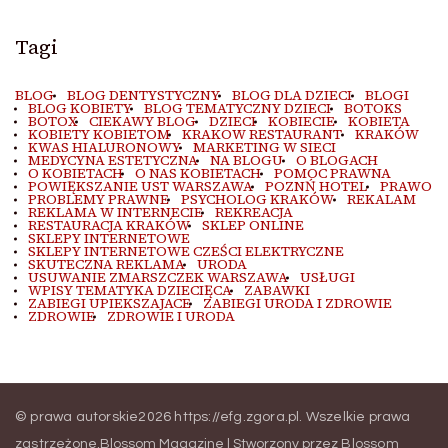
Tagi
BLOG
BLOG DENTYSTYCZNY
BLOG DLA DZIECI
BLOGI
BLOG KOBIETY
BLOG TEMATYCZNY DZIECI
BOTOKS
BOTOX
CIEKAWY BLOG
DZIECI
KOBIECIE
KOBIETA
KOBIETY KOBIETOM
KRAKOW RESTAURANT
KRAKÓW
KWAS HIALURONOWY
MARKETING W SIECI
MEDYCYNA ESTETYCZNA
NA BLOGU
O BLOGACH
O KOBIETACH
O NAS KOBIETACH
POMOC PRAWNA
POWIĘKSZANIE UST WARSZAWA
POZNŃ HOTEL
PRAWO
PROBLEMY PRAWNE
PSYCHOLOG KRAKÓW
REKALAM
REKLAMA W INTERNECIE
REKREACJA
RESTAURACJA KRAKÓW
SKLEP ONLINE
SKLEPY INTERNETOWE
SKLEPY INTERNETOWE CZEŚCI ELEKTRYCZNE
SKUTECZNA REKLAMA
URODA
USUWANIE ZMARSZCZEK WARSZAWA
USŁUGI
WPISY TEMATYKA DZIECIĘCA
ZABAWKI
ZABIEGI UPIEKSZAJACE
ZABIEGI URODA I ZDROWIE
ZDROWIE
ZDROWIE I URODA
© prawa autorskie2026
https://efg.zgora.pl
. Wszelkie prawa
zastrzeżone.
Blossom Magazine | Stworzony przez
Blossom