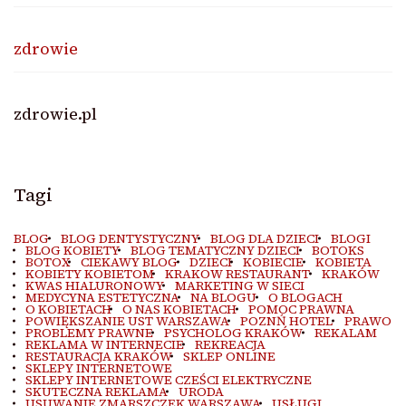
zdrowie
zdrowie.pl
Tagi
BLOG
BLOG DENTYSTYCZNY
BLOG DLA DZIECI
BLOGI
BLOG KOBIETY
BLOG TEMATYCZNY DZIECI
BOTOKS
BOTOX
CIEKAWY BLOG
DZIECI
KOBIECIE
KOBIETA
KOBIETY KOBIETOM
KRAKOW RESTAURANT
KRAKÓW
KWAS HIALURONOWY
MARKETING W SIECI
MEDYCYNA ESTETYCZNA
NA BLOGU
O BLOGACH
O KOBIETACH
O NAS KOBIETACH
POMOC PRAWNA
POWIĘKSZANIE UST WARSZAWA
POZNŃ HOTEL
PRAWO
PROBLEMY PRAWNE
PSYCHOLOG KRAKÓW
REKALAM
REKLAMA W INTERNECIE
REKREACJA
RESTAURACJA KRAKÓW
SKLEP ONLINE
SKLEPY INTERNETOWE
SKLEPY INTERNETOWE CZEŚCI ELEKTRYCZNE
SKUTECZNA REKLAMA
URODA
USUWANIE ZMARSZCZEK WARSZAWA
USŁUGI