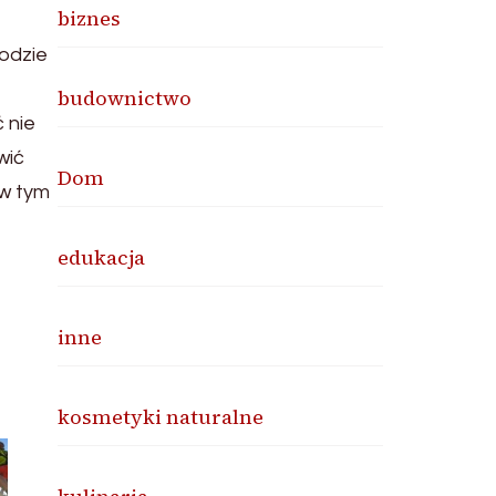
biznes
odzie
budownictwo
 nie
wić
Dom
 w tym
edukacja
inne
kosmetyki naturalne